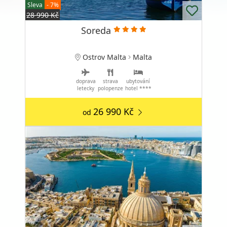
Sleva
- 7%
28 990 Kč
Soreda
Ostrov Malta
Malta
doprava
strava
ubytování
letecky
polopenze
hotel ****
26 990 Kč
od