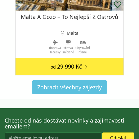
Malta A Gozo – To Nejlepší Z Ostrovů
Malta
doprava
strava
ubytování
letecky
snídaně
různé
29 990 Kč
od
Zobrazit všechny zájezdy
Chcete od nás dostávat novinky a zajímavosti
emailem?