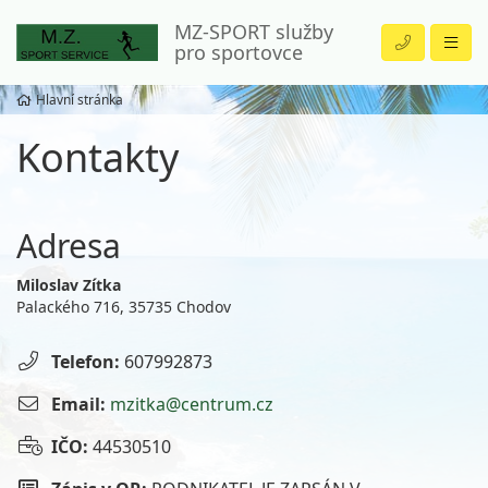
MZ-SPORT služby
pro sportovce
Hlavní stránka
Kontakty
Adresa
Miloslav Zítka
Palackého 716, 35735 Chodov
Telefon:
607992873
Email:
mzitka@centrum.cz
IČO:
44530510