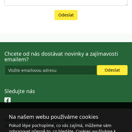
Odeslat
Chcete od nás dostávat novinky a zajímavosti
emailem?
Sledujte nás
Na našem webu používáme cookies
Hlavní stránka
Last minute
Letenky
Kontakty
Pokud lépe pochopíme, co vás zajímá, můžeme vám
Všeobecné podmínky
Výsledek rezervace
zobrazovat přesně to, co hledáte. Cookies využíváme k