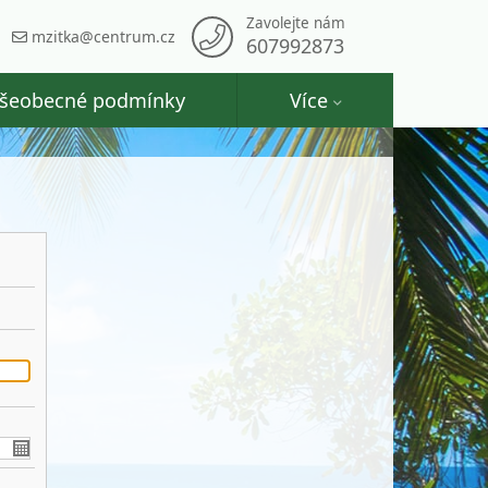
Zavolejte nám
mzitka@centrum.cz
607992873
šeobecné podmínky
Více