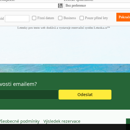
avosti emailem?
Všeobecné podmínky
Výsledek rezervace