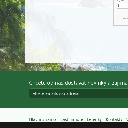
Chcete od nás dostávat novinky a zajím
Hlavní stránka
Last minute
Letenky
Kontakty