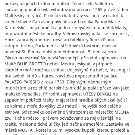
odkazy na jejich hrdou minulost. Téměř celá Valletta v
současné podobě byla vybudována po roce 1565 právě řádem
Maltézských rytířů. Prohlídka katedrály sv. Jana , v oratoři k
vidění slavné Carravaggiovy obrazy, bazilika Panny Marie
Karmelské - nejznámější a jedna z největších památek Malty,
impozantní městské hradby, Velmistrovský palác se zbrojnicí ,
Horní zahrady, kontrast nové architektury Renza Piana –
vstupní brána, Parlament a středověká historie, masivní
pevnost St. Elmo a další pamětihodnosti. 5. den zájezdu:
Okruh po ostrově Nejnavštěvovanější přírodní zajímavost na
Maltě BLUE GROTTO neboli Modrá jeskyně, v případě
klidného moře možnost vplout do jeskyně na loďce, fascinující
hra světel, stínů a barev. Návštěva impozantního paláce
PALAZZO PARISIO z roku 1733. Díky svým nádherným
interiérům a rozlehlé barokní zahradě je palác přezdíván jako
maltské Versailles. Přírodní zajímavost ÚTESY DINGLI na
západním pobřeží Malty, majestátní hradba bílých skal tyčící
se kolmo z moře do výšky 253 metrů - nejvyšší bod celého
ostrova. Středověké opevněné vnitrozemské městečko MDINA
tzv. "Tiché město", právem považováno za nejkrásnější na
Maltě, malebné tiché uličky, jedinečná atmosféra. Zastávka ve
městě MOSTA , kostel s 60 m. vysokou kupolí, kterou proletěla