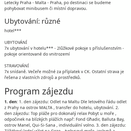
Letecky Praha - Malta - Praha, po destinaci se budeme
pohybovat minibusem či místní dopravou.
Ubytování: různé
hotel***
UBYTOVÁNÍ
7x ubytování v hotelu*** - 2lůžkové pokoje s příslušenstvím -
pokoje orientované do vnitrozemí
STRAVOVÁNÍ
7x snídaně. Večeře možné za příplatek v CK. Ostatní strava je
řešena z vlastních zdrojů a prostředků.
Program zájezdu
1. den
: 1. den zájezdu: Odlet na Maltu Dle letového řádu odlet
z Prahy na ostrov MALTA , transfer do hotelu, ubytování. 2.
den zájezdu: Top pláže pro dokonalý relax Pobyt u moře ,
odpočinek na blízkých plážích např: Fond Għadir, Balluta Bay,
ostrov Manel, Qui-Si-Sana , individuální volno. 3. den zájezdu:
Zážitkový lodní výlet na Gozo – tyrkysové moře, jeskyně a