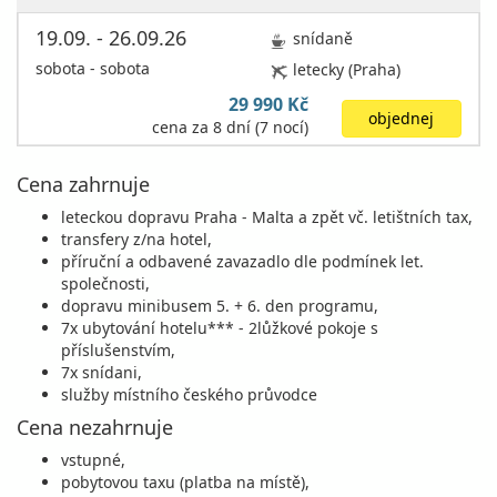
19.09. - 26.09.26
snídaně
sobota - sobota
letecky (Praha)
29 990 Kč
objednej
cena za 8 dní (7 nocí)
Cena zahrnuje
leteckou dopravu Praha - Malta a zpět vč. letištních tax,
transfery z/na hotel,
příruční a odbavené zavazadlo dle podmínek let.
společnosti,
dopravu minibusem 5. + 6. den programu,
7x ubytování hotelu*** - 2lůžkové pokoje s
příslušenstvím,
7x snídani,
služby místního českého průvodce
Cena nezahrnuje
vstupné,
pobytovou taxu (platba na místě),