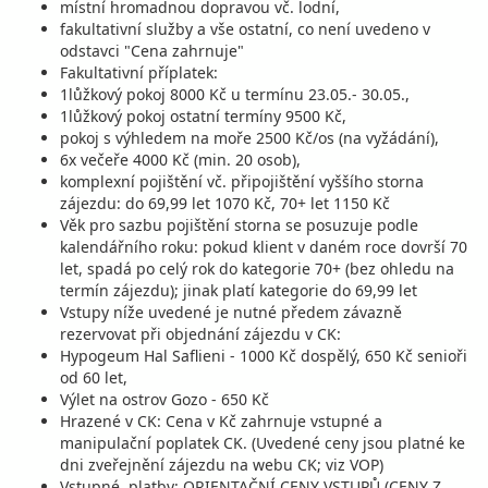
místní hromadnou dopravou vč. lodní,
fakultativní služby a vše ostatní, co není uvedeno v
odstavci "Cena zahrnuje"
Fakultativní příplatek:
1lůžkový pokoj 8000 Kč u termínu 23.05.- 30.05.,
1lůžkový pokoj ostatní termíny 9500 Kč,
pokoj s výhledem na moře 2500 Kč/os (na vyžádání),
6x večeře 4000 Kč (min. 20 osob),
komplexní pojištění vč. připojištění vyššího storna
zájezdu: do 69,99 let 1070 Kč, 70+ let 1150 Kč
Věk pro sazbu pojištění storna se posuzuje podle
kalendářního roku: pokud klient v daném roce dovrší 70
let, spadá po celý rok do kategorie 70+ (bez ohledu na
termín zájezdu); jinak platí kategorie do 69,99 let
Vstupy níže uvedené je nutné předem závazně
rezervovat při objednání zájezdu v CK:
Hypogeum Hal Saflieni - 1000 Kč dospělý, 650 Kč senioři
od 60 let,
Výlet na ostrov Gozo - 650 Kč
Hrazené v CK: Cena v Kč zahrnuje vstupné a
manipulační poplatek CK. (Uvedené ceny jsou platné ke
dni zveřejnění zájezdu na webu CK; viz VOP)
Vstupné, platby: ORIENTAČNÍ CENY VSTUPŮ (CENY Z