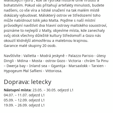
Maltézkých rytířů , kde se rytířská historie dme hrdostí a
bohatstvím. Pokud vás přitahují artefakty minulosti, budete
nadšeni, co vše víra a lidské snažení na tak malém místě
dokázaly vybudovat. Málokterý ostrov ve Středozemí toho
může nabídnout tolik jako Malta. Pojďme s naší místní
průvodkyní navštívit dva hlavní ostrovy maltského souostroví,
poznáme to nejlepší z Malty, objevíme místa, kde zanechaly
svůj otisk všechny důležité kultury Středomoří a Gozo nás
okouzlí klidnější atmosférou a malebnou krajinou.
Garance malé skupiny 20 osob.
Navštívíte : Valletta – Modrá jeskyně – Palazzo Parisio - útesy
Dingli - Mdina – Mosta - ostrov Gozo - Victoria - chrám Ta Pinu
– Dwerja bay – Inland sea – Ggantija - Marsaxlokk – Tarxien -
Hypogeum Ħal Saflieni - Vittoriosa.
Doprava: letecky
Nástupní místa:
23.05. – 30.05. odjezd L1
04.07. – 11.07. odjezd L1
05.09. – 12.09. odjezd L1
19.09. – 26.09. odjezd L1