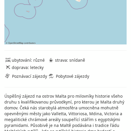
©
OpenStreetMap
contributors
ubytování: různé
strava: snídaně
doprava: letecky
Poznávací zájezdy
Pobytové zájezdy
Úspěšný zájezd na ostrov Malta pro milovníky historie všeho
druhu s kvalifikovanou průvodkyní, pro kterou je Malta druhý
domov. Čeká nás starobylá atmosféra umocněna mohutně
opevněnými městy jako Valletta, Vittoriosa, Mdina, Victoria a
megalitické chrámové areály soupeřící stářím s egyptskými
pyramidami. Působivě je na Maltě podávána i tradice řádu