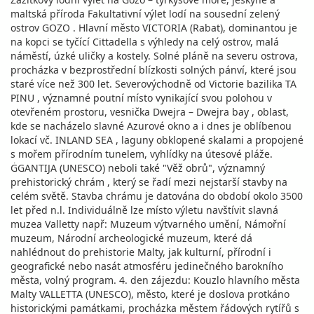
maltská příroda Fakultativní výlet lodí na sousední zelený
ostrov GOZO . Hlavní město VICTORIA (Rabat), dominantou je
na kopci se tyčící Cittadella s výhledy na celý ostrov, malá
náměstí, úzké uličky a kostely. Solné pláně na severu ostrova,
procházka v bezprostřední blízkosti solných pánví, které jsou
staré více než 300 let. Severovýchodně od Victorie bazilika TA
PINU , významné poutní místo vynikající svou polohou v
otevřeném prostoru, vesnička Dwejra – Dwejra bay , oblast,
kde se nacházelo slavné Azurové okno a i dnes je oblíbenou
lokací vč. INLAND SEA , laguny obklopené skalami a propojené
s mořem přírodním tunelem, vyhlídky na útesové pláže.
ĠGANTIJA (UNESCO) neboli také "Věž obrů", významný
prehistorický chrám , který se řadí mezi nejstarší stavby na
celém světě. Stavba chrámu je datována do období okolo 3500
let před n.l. Individuálně lze místo výletu navštívit slavná
muzea Valletty např: Muzeum výtvarného umění, Námořní
muzeum, Národní archeologické muzeum, které dá
nahlédnout do prehistorie Malty, jak kulturní, přírodní i
geografické nebo nasát atmosféru jedinečného barokního
města, volný program. 4. den zájezdu: Kouzlo hlavního města
Malty VALLETTA (UNESCO), město, které je doslova protkáno
historickými památkami, procházka městem řádových rytířů s