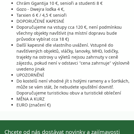
Chrám Ggantija 10 €, senioři a studenti 8 €
Gozo - Dwejra loďka 4 €,
Tarxien 6 € / 4,5 € senioři
DOPORUČENÉ KAPESNÉ
Doporučujeme na vstupy cca 120 €, není podmínkou
všechny objekty navštívit (na místní dopravu bude
průvodce vybírat cca 18 €)
Další kapesné dle vlastního uvážení. Vstupné do
navštívených objektů, vláčky, lanovky, MHD, lodičky,
trajekty na ostrovy u výletů nejsou zahrnuty v ceně
zájezdu, pokud není v odstavci "cena zahrnuje" výslovně
uvedeno jinak
UPOZORNĚNÍ
Do kostelů není vhodné jít s holými rameny a v šortkách,
může se vám stát, že nebudete vpuštění dovnitř.
Doporučujeme turistickou obuv a turistické oblečení
MĚNA A KURZ
EURO (značení €)
Chcete od nás dostávat novinky a zajímavosti