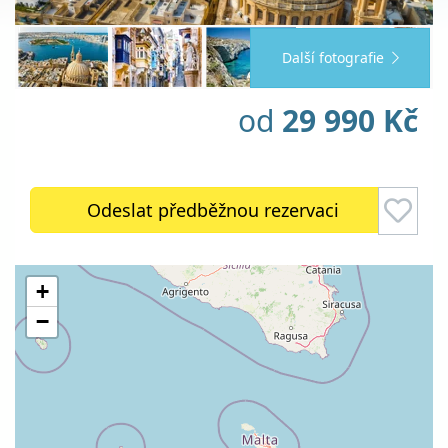
Další fotografie
od
29 990 Kč
Odeslat předběžnou rezervaci
+
−