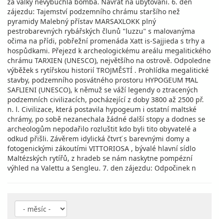
za války nevybuchlá bomba. Návrat na ubytování. 6. den
zájezdu: Tajemství podzemního chrámu staršího než
pyramidy Malebný přístav MARSAXLOKK plný
pestrobarevných rybářských člunů "luzzu" s malovanýma
očima na přídi, pobřežní promenáda Xatt is-Sajjieda s trhy a
hospůdkami. Přejezd k archeologickému areálu megalitického
chrámu TARXIEN (UNESCO), největšího na ostrově. Odpoledne
výběžek s rytířskou historií TROJMĚSTÍ . Prohlídka megalitické
stavby, podzemního posvátného prostoru HYPOGEUM ĦAL
SAFLIENI (UNESCO), k němuž se váží legendy o ztracených
podzemních civilizacích, pocházející z doby 3800 až 2500 př.
n. l. Civilizace, která postavila hypogeum i ostatní maltské
chrámy, po sobě nezanechala žádné další stopy a dodnes se
archeologům nepodařilo rozluštit kdo byli tito obyvatelé a
odkud přišli. Závěrem idylická čtvrť s barevnými domy a
fotogenickými zákoutími VITTORIOSA , bývalé hlavní sídlo
Maltézských rytířů, z hradeb se nám naskytne pompézní
výhled na Valettu a Sengleu. 7. den zájezdu: Odpočinek n