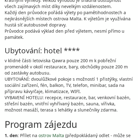
krásnými výhledy. Velkou výhodou je snadná dostupnost
všech zajímavých míst díky nevelkým vzdálenostem.
Každý den průvodce pořádá výlety po pamětihodnostech a
nejkrásnějších místech ostrova Malta. K výletům je využívána
hustá síť autobusové dopravy.
Průvodce podává výklad den před výletem, nesmí přímo u
památek.
Ubytování: hotel ****
v klidné části letoviska Qawra pouze 200 m k pobřežní
promenádě v okolí restaurace, bary, obchůdky pouze 200 m
od zastávky autobusu.
UBYTOVÁNÍ: dvoulůžkové pokoje s možností 1 přistýlky, vlastní
sociální zařízení, fén, balkon, TV, telefon, minibar, sada na
přípravu kávy/čaje, klimatizace, WIFI.
VYBAVENÍ HOTELU: recepce, restaurace, bar, venkovní bazén,
střešní bazén, vnitřní vyhřívaný bazén, sauna, vířivka,
možnost masáží, terasa s lehátky a slunečníky zdarma.
Program zájezdu
1. den
: Přílet na
ostrov Malta
(předpokládaný odlet - může se