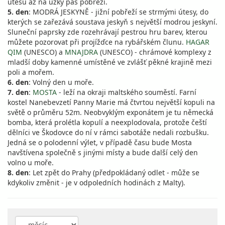
útesů až na úzký pás pobřeží.
5. den
: MODRÁ JESKYNĚ - jižní pobřeží se strmými útesy, do
kterých se zařezává soustava jeskyň s největší modrou jeskyní.
Sluneční paprsky zde rozehrávají pestrou hru barev, kterou
můžete pozorovat při projížďce na rybářském člunu.
HAGAR
QIM
(UNESCO) a
MNAJDRA
(UNESCO) - chrámové komplexy z
mladší doby kamenné umístěné ve zvlášť pěkné krajině mezi
poli a mořem.
6. den
: Volný den u moře.
7. den
:
MOSTA
- leží na okraji maltského souměstí. Farní
kostel Nanebevzetí Panny Marie má čtvrtou největší kopuli na
světě o průměru 52m. Neobvyklým exponátem je tu německá
bomba, která prolétla kopulí a neexplodovala, protože čeští
dělníci ve Škodovce do ní v rámci sabotáže nedali rozbušku.
Jedná se o polodenní výlet, v případě času bude Mosta
navštívena společně s jinými místy a bude další celý den
volno u moře.
8. den
: Let zpět do Prahy (předpokládaný odlet - může se
kdykoliv změnit - je v odpoledních hodinách z Malty).