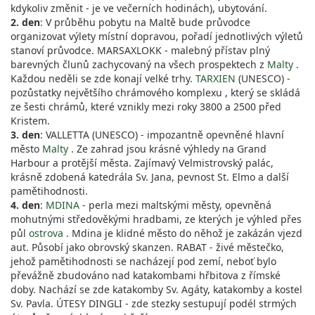
kdykoliv změnit - je ve večerních hodinách), ubytování.
2. den
: V průběhu pobytu na Maltě bude průvodce
organizovat výlety místní dopravou, pořadí jednotlivých výletů
stanoví průvodce. MARSAXLOKK - malebný přístav plný
barevných člunů zachycovaný na všech prospektech z
Malty
.
Každou neděli se zde konají velké trhy.
TARXIEN
(UNESCO) -
pozůstatky největšího chrámového komplexu , který se skládá
ze šesti chrámů, které vznikly mezi roky 3800 a 2500 před
Kristem.
3. den
: VALLETTA (UNESCO) - impozantně opevněné hlavní
město
Malty
. Ze zahrad jsou krásné výhledy na Grand
Harbour a protější města. Zajímavý Velmistrovský palác,
krásně zdobená katedrála Sv. Jana, pevnost St. Elmo a další
pamětihodnosti.
4. den
:
MDINA
- perla mezi maltskými městy, opevněná
mohutnými středověkými hradbami, ze kterých je výhled přes
půl
ostrova
. Mdina je klidné město do něhož je zakázán vjezd
aut. Působí jako obrovský skanzen. RABAT - živé městečko,
jehož pamětihodnosti se nacházejí pod zemí, neboť bylo
převážně zbudováno nad katakombami hřbitova z římské
doby. Nachází se zde katakomby Sv. Agáty, katakomby a kostel
Sv. Pavla. ÚTESY DINGLI - zde stezky sestupují podél strmých