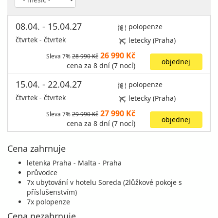
08.04. - 15.04.27
polopenze
čtvrtek - čtvrtek
letecky (Praha)
26 990 Kč
Sleva 7%
28 990 Kč
objednej
cena za 8 dní (7 nocí)
15.04. - 22.04.27
polopenze
čtvrtek - čtvrtek
letecky (Praha)
27 990 Kč
Sleva 7%
29 990 Kč
objednej
cena za 8 dní (7 nocí)
Cena zahrnuje
letenka Praha - Malta - Praha
průvodce
7x ubytování v hotelu Soreda (2lůžkové pokoje s
příslušenstvím)
7x polopenze
Cena nezahrnuje