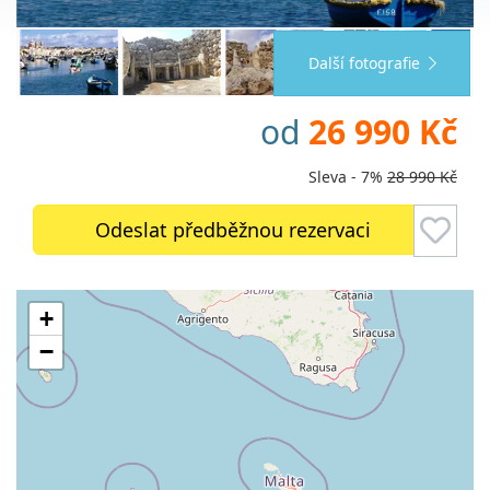
Další fotografie
od
26 990 Kč
Sleva - 7%
28 990 Kč
Odeslat předběžnou rezervaci
+
−