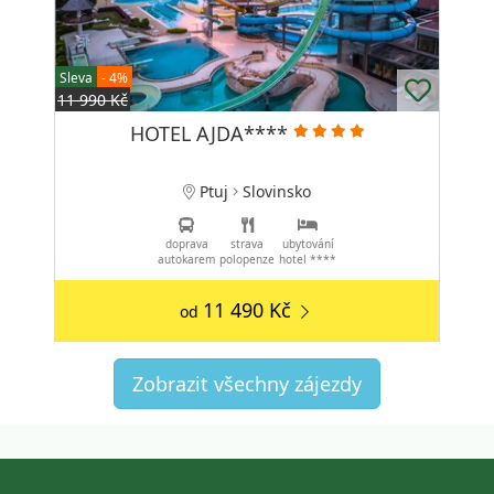
Sleva
- 4%
11 990 Kč
HOTEL AJDA****
Ptuj
Slovinsko
doprava
strava
ubytování
autokarem
polopenze
hotel ****
11 490 Kč
od
Zobrazit všechny zájezdy