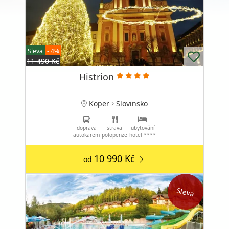
Sleva
- 4%
11 490 Kč
Histrion
Koper
Slovinsko
doprava
strava
ubytování
autokarem
polopenze
hotel ****
10 990 Kč
od
Sleva