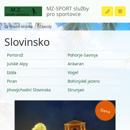
MZ-SPORT služby
pro sportovce
Hlavní stránka
Zájezdy
Slovinsko
Portorož
Pohorje-Savinja
Julské Alpy
Ankaran
Izola
Vogel
Piran
Bohinjské jezero
Jihovýchodní Slovinsko
Strunjan
Sleva