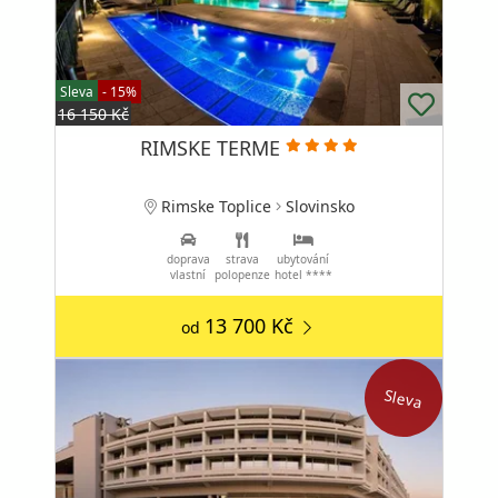
Sleva
- 15%
16 150 Kč
RIMSKE TERME
Rimske Toplice
Slovinsko
doprava
strava
ubytování
vlastní
polopenze
hotel ****
13 700 Kč
od
Sleva