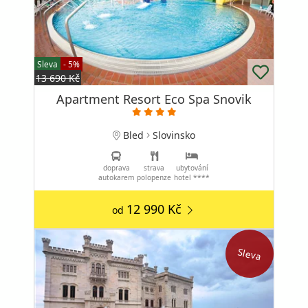
Sleva
- 5%
13 690 Kč
Apartment Resort Eco Spa Snovik
Bled
Slovinsko
doprava
strava
ubytování
autokarem
polopenze
hotel ****
12 990 Kč
od
Sleva