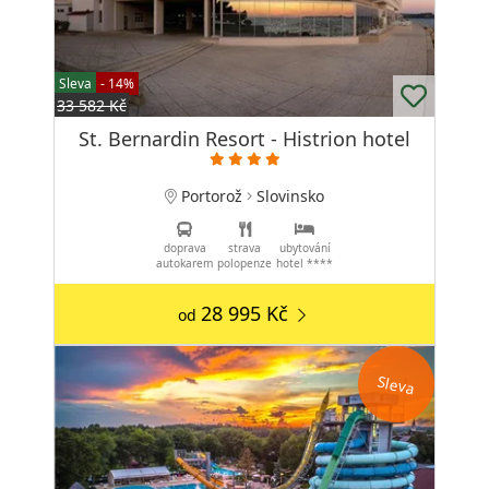
Sleva
- 14%
33 582 Kč
St. Bernardin Resort - Histrion hotel
Portorož
Slovinsko
doprava
strava
ubytování
autokarem
polopenze
hotel ****
28 995 Kč
od
Sleva