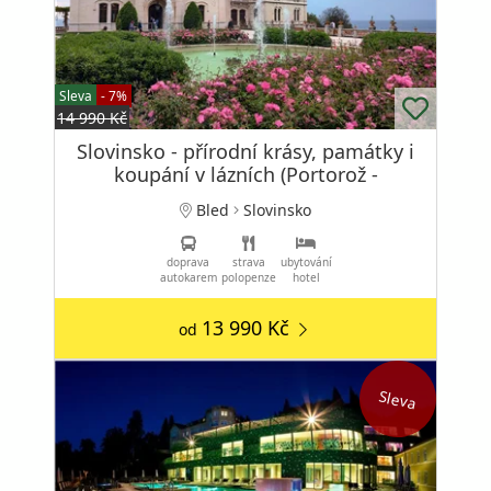
Sleva
- 7%
14 990 Kč
Slovinsko - přírodní krásy, památky i
koupání v lázních (Portorož -
Termaris)
Bled
Slovinsko
doprava
strava
ubytování
autokarem
polopenze
hotel
13 990 Kč
od
Sleva