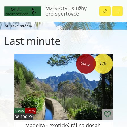
MZ-SPORT služby
pro sportovce
Hlavní stránka
Last minute
Sleva
Sleva
- 21%
38 190 Kč
Madeira - exotický ráj na dosah,