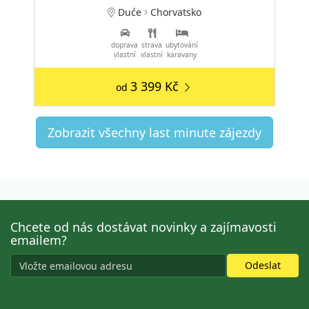
Duće
Chorvatsko
doprava
strava
ubytování
vlastní
vlastní
karavany
3 399 Kč
od
Zobrazit všechny last minute zájezdy
Chcete od nás dostávat novinky a zajímavosti
emailem?