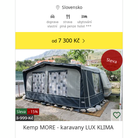
Slovensko
doprava
strava
ubytování
vlastní
plná penze
hotel ***
7 300 Kč
od
Sleva
Sleva
- 15%
3 999 Kč
Kemp MORE - karavany LUX KLIMA