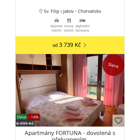
Sv. Filip i Jakov
Chorvatsko
doprava
strava
ubytování
vlastní
vlastní
karavany
3 739 Kč
od
Sleva
Sleva
- 14%
6 999 Kč
Apartmány FORTUNA - dovolená s
překvapením