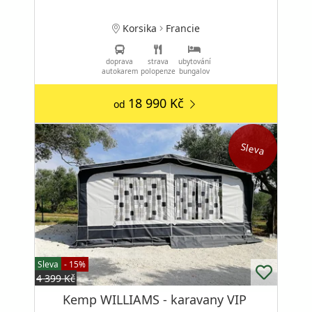
Korsika
Francie
doprava
strava
ubytování
autokarem
polopenze
bungalov
18 990 Kč
od
Sleva
Sleva
- 15%
4 399 Kč
Kemp WILLIAMS - karavany VIP