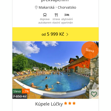
Makarská
Chorvatsko
doprava
strava
ubytování
autokarem
vlastní
apartmán
5 999 Kč
od
Sleva
Sleva
- 7%
7 850 Kč
Kúpele Lúčky