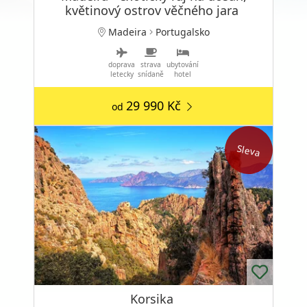
květinový ostrov věčného jara
Madeira
Portugalsko
doprava
strava
ubytování
letecky
snídaně
hotel
29 990 Kč
od
Sleva
Korsika