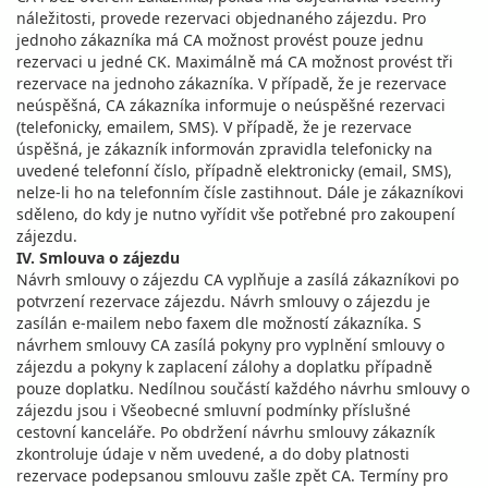
náležitosti, provede rezervaci objednaného zájezdu. Pro
jednoho zákazníka má CA možnost provést pouze jednu
rezervaci u jedné CK. Maximálně má CA možnost provést tři
rezervace na jednoho zákazníka. V případě, že je rezervace
neúspěšná, CA zákazníka informuje o neúspěšné rezervaci
(telefonicky, emailem, SMS). V případě, že je rezervace
úspěšná, je zákazník informován zpravidla telefonicky na
uvedené telefonní číslo, případně elektronicky (email, SMS),
nelze-li ho na telefonním čísle zastihnout. Dále je zákazníkovi
sděleno, do kdy je nutno vyřídit vše potřebné pro zakoupení
zájezdu.
IV. Smlouva o zájezdu
Návrh smlouvy o zájezdu CA vyplňuje a zasílá zákazníkovi po
potvrzení rezervace zájezdu. Návrh smlouvy o zájezdu je
zasílán e-mailem nebo faxem dle možností zákazníka. S
návrhem smlouvy CA zasílá pokyny pro vyplnění smlouvy o
zájezdu a pokyny k zaplacení zálohy a doplatku případně
pouze doplatku. Nedílnou součástí každého návrhu smlouvy o
zájezdu jsou i Všeobecné smluvní podmínky příslušné
cestovní kanceláře. Po obdržení návrhu smlouvy zákazník
zkontroluje údaje v něm uvedené, a do doby platnosti
rezervace podepsanou smlouvu zašle zpět CA. Termíny pro