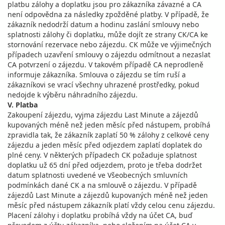
platbu zálohy a doplatku jsou pro zákazníka závazné a CA
není odpovědna za následky zpožděné platby. V případě, že
zákazník nedodrží datum a hodinu zaslání smlouvy nebo
splatnosti zálohy či doplatku, může dojít ze strany CK/CA ke
stornování rezervace nebo zájezdu. CK může ve výjimečných
případech uzavření smlouvy o zájezdu odmítnout a nezaslat
CA potvrzení o zájezdu. V takovém případě CA neprodleně
informuje zákazníka. Smlouva o zájezdu se tím ruší a
zákazníkovi se vrací všechny uhrazené prostředky, pokud
nedojde k výběru náhradního zájezdu.
V. Platba
Zakoupení zájezdu, vyjma zájezdu Last Minute a zájezdů
kupovaných méně než jeden měsíc před nástupem, probíhá
zpravidla tak, že zákazník zaplatí 50 % zálohy z celkové ceny
zájezdu a jeden měsíc před odjezdem zaplatí doplatek do
plné ceny. V některých případech CK požaduje splatnost
doplatku už 65 dní před odjezdem, proto je třeba dodržet
datum splatnosti uvedené ve Všeobecných smluvních
podmínkách dané CK a na smlouvě o zájezdu. V případě
zájezdů Last Minute a zájezdů kupovaných méně než jeden
měsíc před nástupem zákazník platí vždy celou cenu zájezdu.
Placení zálohy i doplatku probíhá vždy na účet CA, buď