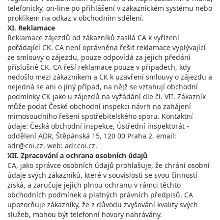
telefonicky, on-line po přihlášení v zákaznickém systému nebo
proklikem na odkaz v obchodním sdělení.
XI. Reklamace
Reklamace zájezdů od zákazníků zasílá CA k vyřízení
pořádající CK. CA není oprávněna řešit reklamace vyplývající
ze smlouvy o zájezdu, pouze odpovídá za jejich předání
příslušné CK. CA řeší reklamace pouze v případech, kdy
nedošlo mezi zákazníkem a CK k uzavření smlouvy o zájezdu a
nejedná se ani o jiný případ, na nějž se vztahují obchodní
podmínky CK jako u zájezdů na vyžádání dle čl. VII. Zákazník
může podat České obchodní inspekci návrh na zahájení
mimosoudního řešení spotřebitelského sporu. Kontaktní
údaje: Česká obchodní inspekce, Ústřední inspektorát -
oddělení ADR, Štěpánská 15, 120 00 Praha 2, email:
adr@coi.cz, web: adr.coi.cz.
XII. Zpracování a ochrana osobních údajů
CA, jako správce osobních údajů prohlašuje, že chrání osobní
údaje svých zákazníků, které v souvislosti se svou činností
získá, a zaručuje jejich plnou ochranu v rámci těchto
obchodních podmínek a platných právních předpisů. CA
upozorňuje zákazníky, že z důvodu zvyšování kvality svých
služeb, mohou být telefonní hovory nahrávány.