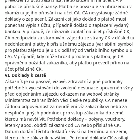
převodem z účtu zákazníka, nebo složením na účet CA v
pobočce příslušné banky. Platba se považuje za uhrazenou v
okamžiku jejího připsání na účet CA. CA nevystavuje žádné
doklady o zaplacení. Zákazník si jako doklad o platbě musí
ponechat výpis z účtu, případně doklad o zaplacení vydaný
bankou. V případě, že zákazník zaplatí na účet příslušné CK,
CA neodpovídá za stornování zájezdu ze strany CK v důsledku
nedohledání platby k příslušnému zájezdu (variabilní symbol
pro platbu zájezdu je u CK odlišný od variabilního symbolu u
CA). V případě, kdy může hrozit prodlení s platbou, je CA
oprávněna požádat zákazníka, aby platbu provedl přímo na
účet příslušné CK.
VI. Doklady k cestě
Zákazník je na pasové, vízové, zdravotní a jiné podmínky
potřebné k vycestování do zvolené destinace upozorněn vždy
před objednáním zájezdu odkazem na webové stránky
Ministerstva zahraničních věcí České republiky. CA nenese
žádnou odpovědnost za neudělení víz zákazníkovi nebo za
nesplnění jiných podmínek pro vstup zákazníka do země,
kterou má navštívit. Potřebné doklady – pokyny, vouchery,
letenky apod. obdrží zákazník od CA nebo příslušné CK.
Datum dodání těchto dokladů závisí na termínu a na zemi,
kterou chce zákazník navštívit. Potřebné doklady CK zasílají