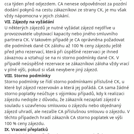
cca týden před odjezdem. CA nenese odpovědnost za pozdní
dodání pokynů na cestu zákazníkovi ze strany CK, je mu však
vždy nápomocna v jejich získání.
VII. Zájezdy na vyžádání
U některých zájezdů je nutné vyžádat zájezd nejdříve u
provozovatele ubytovací kapacity nebo jiného smluvního
partnera CK. V takovém případě je CA oprávněna požadovat
dle podmínek dané CK zálohu až 100 % ceny zájezdu ještě
před jeho rezervací, která při úspěšné rezervaci je ihned
závaznou a vztahují se na ni storno podmínky dané CK. V
případě neúspěšné rezervace se zákazníkovi záloha vždy vrací
v plné výši, pokud si však nevybere jiný zájezd.
VIII. Storno podmínky
Storno podmínky se řídí storno podmínkami příslušné CK, u
které byl zájezd rezervován a která jej pořádá. CA sama žádné
storno poplatky neúčtuje s výjimkou případů, kdy k realizaci
zájezdu nedojde z důvodu, že zákazník nezaplatí zájezd v
souladu s uzavřenou smlouvou o zájezdu nebo objednaný
zájezd uhradí, ale nezašle CA příslušnou smlouvu o zájezdu. V
těchto případech hradí zákazník CA storno poplatek ve výši
100 % ceny zájezdu.
IX. Vracení přeplatků