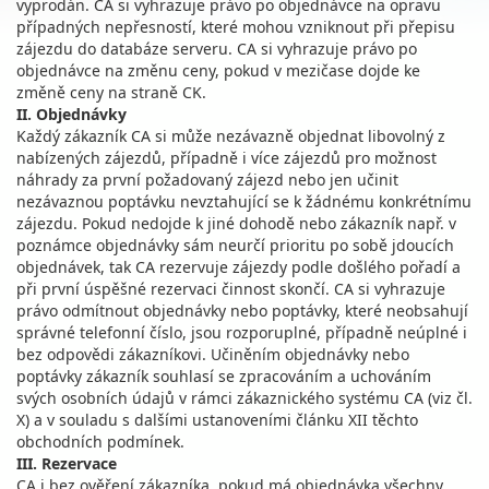
vyprodán. CA si vyhrazuje právo po objednávce na opravu
případných nepřesností, které mohou vzniknout při přepisu
zájezdu do databáze serveru. CA si vyhrazuje právo po
objednávce na změnu ceny, pokud v mezičase dojde ke
změně ceny na straně CK.
II. Objednávky
Každý zákazník CA si může nezávazně objednat libovolný z
nabízených zájezdů, případně i více zájezdů pro možnost
náhrady za první požadovaný zájezd nebo jen učinit
nezávaznou poptávku nevztahující se k žádnému konkrétnímu
zájezdu. Pokud nedojde k jiné dohodě nebo zákazník např. v
poznámce objednávky sám neurčí prioritu po sobě jdoucích
objednávek, tak CA rezervuje zájezdy podle došlého pořadí a
při první úspěšné rezervaci činnost skončí. CA si vyhrazuje
právo odmítnout objednávky nebo poptávky, které neobsahují
správné telefonní číslo, jsou rozporuplné, případně neúplné i
bez odpovědi zákazníkovi. Učiněním objednávky nebo
poptávky zákazník souhlasí se zpracováním a uchováním
svých osobních údajů v rámci zákaznického systému CA (viz čl.
X) a v souladu s dalšími ustanoveními článku XII těchto
obchodních podmínek.
III. Rezervace
CA i bez ověření zákazníka, pokud má objednávka všechny