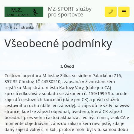
MZ-SPORT služby
pro sportovce
Hlavní stránka
Všeobecné podmínky
I. Úvod
Cestovní agentura Miloslav Zítka, se sídlem Palackého 716,
357 35 Chodov, IČ 44530510,, zapsaná v živnostenském
rejstříku Magistrátu města Karlovy Vary, (dále jen CA)
zprostředkovává v souladu se zákonem č. 159/1999 Sb. prodej
zájezdů cestovních kanceláří (dále jen CK) a jiných služeb
cestovního ruchu (dále jen zájezdy). U zájezdů je vždy na www
stránce, kde lze zájezd objednat, uvedeno, která CK zájezd
pořádá. I přes velmi častou aktualizaci volných míst, však CA v
momentě objednávání zájezdu zákazníkem neví jistě, zda je
daný zájezd volný či nikoli, protože mohl být v tu samou dobu