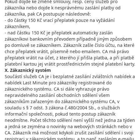
Pokud dojde ke změně smlouvy, resp. ceny služeb pro
zákazníka nebo dojde k nesprávnému zaslání platby od
zákazníka, pak CA postupuje následovně:
- do částky 150 Kč vrací přeplatek pouze na vyžádání
zákazníkem,
- nad částku 150 Kč je přeplatek automaticky zaslán
zákazníkovi bankovním převodem případně jiným způsobem
po domluvě se zákazníkem. Zákazník zašle číslo účtu, na které
chce přeplatek vrátit, písemně nebo emailem. CA má právo
přeplatek vrátit na účet, z kterého jí přišla platba, a při platbě
platební kartou jej vrátit prostřednictvím stejné platební karty.
X. Zákaznický systém
Součástí služeb CA je i bezplatné zasílání zvláštních nabídek a
nabídek Last Minute pro zákazníky registrované do
zákaznického systému. CA si dále vyhrazuje právo
nepravidelného zasílání obchodních sdělení všem
zákazníkům zařazeným do zákaznického systému CA, v
souladu s § 7 odst. 3 zákona č.480/2004 Sb., o službách
informační společnosti, pokud tento postup zákazník
neodmítne. Počet těchto sdělení není vyšší než jedna za týden
a jedná se zejména o novinky na webových stránkách nebo v
CA. Zákazník má možnost kdykoli zrušit zasílání sdělení i svoji
registraci v zákaznickém systému, a to např. zasláním e-mailu,