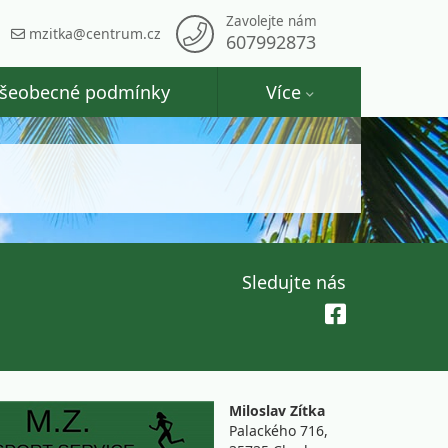
Zavolejte nám
mzitka@centrum.cz
607992873
šeobecné podmínky
Více
Sledujte nás
Miloslav Zítka
Palackého 716,