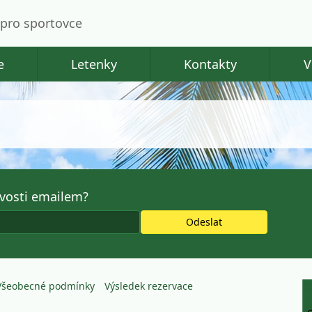
pro sportovce
e
Letenky
Kontakty
V
avosti emailem?
Všeobecné podmínky
Výsledek rezervace