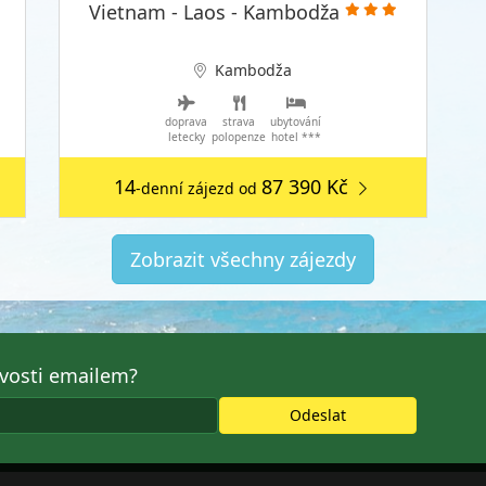
Vietnam - Laos - Kambodža
Kambodža
doprava
strava
ubytování
letecky
polopenze
hotel ***
14
87 390 Kč
-denní zájezd
od
Zobrazit všechny zájezdy
avosti emailem?