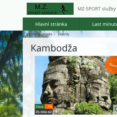
MZ-SPORT služby 
Hlavní stránka
Last minut
Hlavní stránka
Zájezdy
Kambodža
Slev
Sleva
- 7%
75 990 Kč