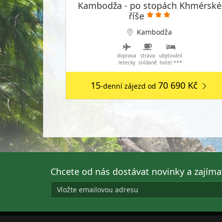
Kambodža - po stopách Khmérské
říše
Kambodža
doprava
strava
ubytování
letecky
snídaně
hotel ***
15
70 690 Kč
-denní zájezd
od
Chcete od nás dostávat novinky a zajím