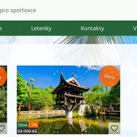
pro sportovce
e
Letenky
Kontakty
V
a
Sleva
Sleva
- 7%
93 990 Kč