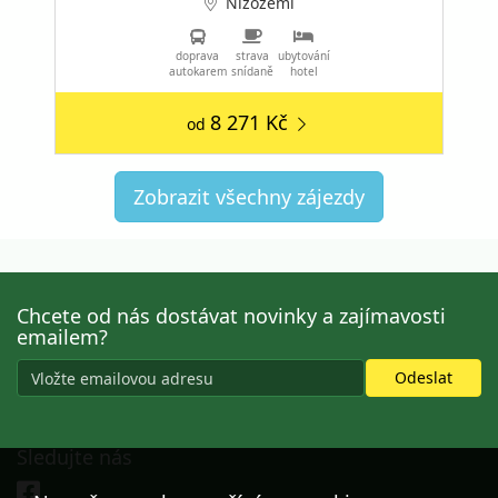
Nizozemí
doprava
strava
ubytování
autokarem
snídaně
hotel
8 271 Kč
od
Zobrazit všechny zájezdy
Chcete od nás dostávat novinky a zajímavosti
emailem?
Sledujte nás