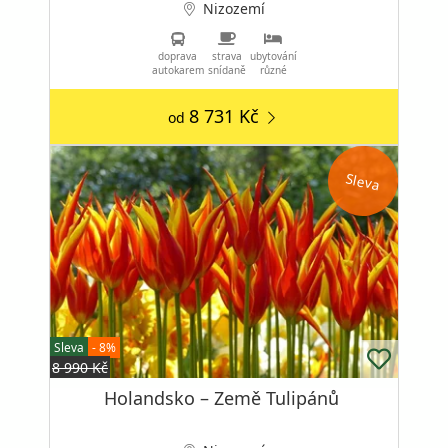
Nizozemí
doprava
strava
ubytování
autokarem
snídaně
různé
8 731 Kč
od
Sleva
Sleva
- 8%
8 990 Kč
Holandsko – Země Tulipánů