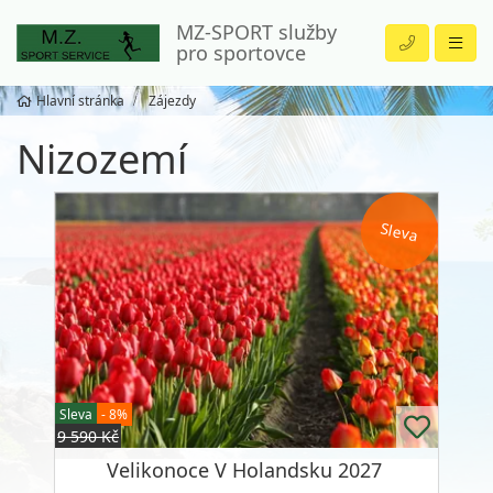
MZ-SPORT služby
pro sportovce
Hlavní stránka
Zájezdy
Nizozemí
Sleva
Sleva
- 8%
9 590 Kč
Velikonoce V Holandsku 2027