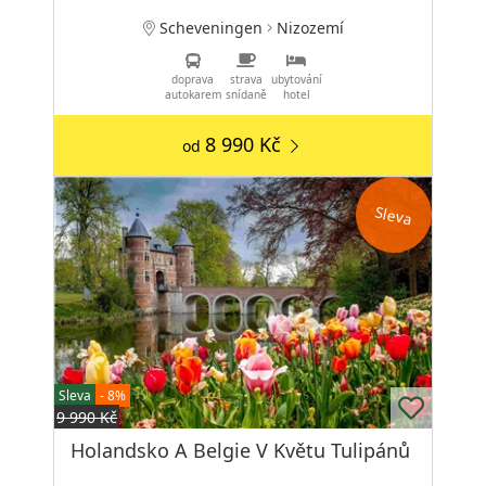
Scheveningen
Nizozemí
doprava
strava
ubytování
autokarem
snídaně
hotel
8 990 Kč
od
Sleva
Sleva
- 8%
9 990 Kč
Holandsko A Belgie V Květu Tulipánů