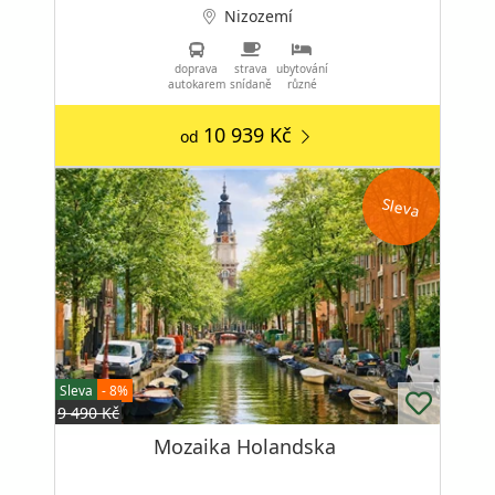
Nizozemí
doprava
strava
ubytování
autokarem
snídaně
různé
10 939 Kč
od
Sleva
Sleva
- 8%
9 490 Kč
Mozaika Holandska