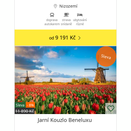
Nizozemí
doprava
strava
ubytování
autokarem
snídaně
různé
9 191 Kč
od
Sleva
Sleva
- 8%
11 890 Kč
Jarní Kouzlo Beneluxu