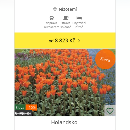
Nizozemí
doprava
strava
ubytování
autokarem
snídaně
různé
8 823 Kč
od
Sleva
Sleva
- 10%
9 990 Kč
Holandsko