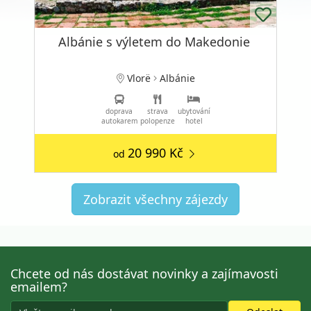
Albánie s výletem do Makedonie
Vlorë
Albánie
doprava
strava
ubytování
autokarem
polopenze
hotel
20 990 Kč
od
Zobrazit všechny zájezdy
Chcete od nás dostávat novinky a zajímavosti
emailem?