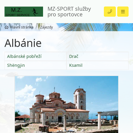
MZ-SPORT služby
pro sportovce
Hlavní stránka
Zájezdy
Albánie
Albánské pobřeží
Drač
Shëngjin
Ksamil