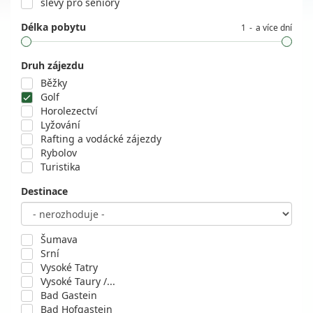
slevy pro seniory
Délka pobytu
1
a více dní
Druh zájezdu
Běžky
Golf
Horolezectví
Lyžování
Rafting a vodácké zájezdy
Rybolov
Turistika
Destinace
Šumava
Srní
Vysoké Tatry
Vysoké Taury /...
Bad Gastein
Bad Hofgastein