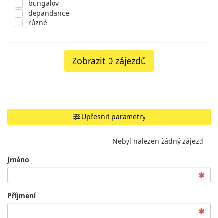
bungalov
depandance
různé
Zobrazit 0 zájezdů
Upřesnit parametry
Nebyl nalezen žádný zájezd
Jméno
Příjmení