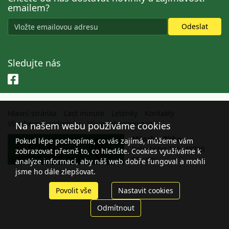
emailem?
Sledujte nás
Hlavní stránka
Last minute
Letenky
Kontakty
Všeobecné podmínky
Výsledek rezervace
Na našem webu používáme cookies
Miloslav Zítka
Pokud lépe pochopíme, co vás zajímá, můžeme vám
Palackého 716, 35735
zobrazovat přesně to, co hledáte. Cookies využíváme k
Chodov
analýze informací, aby náš web dobře fungoval a mohli
jsme ho dále zlepšovat.
Povolit vše
Nastavit cookies
Odmítnout