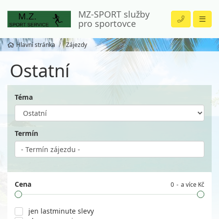
MZ-SPORT služby
pro sportovce
Hlavní stránka
Zájezdy
Ostatní
Téma
Termín
Cena
0
a více Kč
jen lastminute slevy