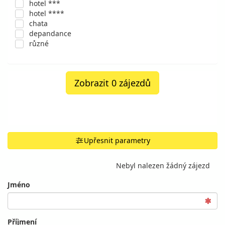
hotel ***
hotel ****
chata
depandance
různé
Zobrazit 0 zájezdů
Upřesnit parametry
Nebyl nalezen žádný zájezd
Jméno
Příjmení