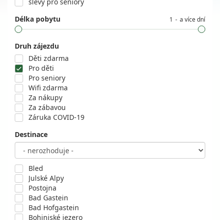
slevy pro seniory
Délka pobytu
1
a více dní
Druh zájezdu
Děti zdarma
Pro děti
Pro seniory
Wifi zdarma
Za nákupy
Za zábavou
Záruka COVID-19
Destinace
Bled
Julské Alpy
Postojna
Bad Gastein
Bad Hofgastein
Bohinjské jezero