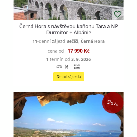
Černá Hora s návštěvou kaňonu Tara a NP
Durmitor + Albánie
11
-denní zájezd
Bečiči
,
Černá Hora
17 990 Kč
cena od
1
termín od
3. 9. 2026
Detail zájezdu