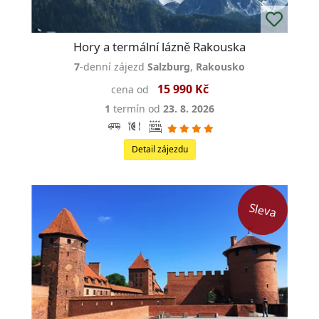
Hory a termální lázně Rakouska
7
-denní zájezd
Salzburg
,
Rakousko
15 990 Kč
cena od
1
termín od
23. 8. 2026
Detail zájezdu