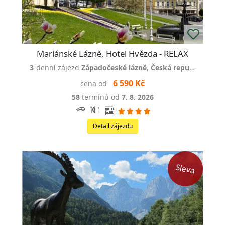
Mariánské Lázně, Hotel Hvězda - RELAX
3
-denní zájezd
Západočeské lázně
,
Česká republika
6 590 Kč
cena od
58
termínů od
7. 8. 2026
Detail zájezdu