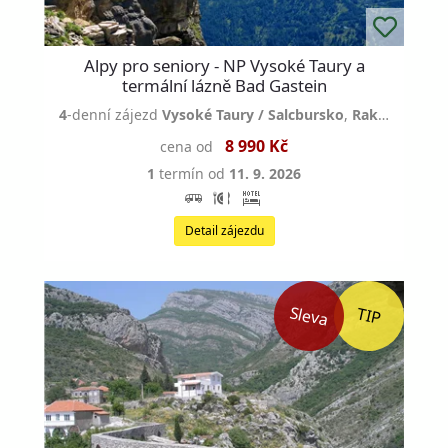
Alpy pro seniory - NP Vysoké Taury a
termální lázně Bad Gastein
4
-denní zájezd
Vysoké Taury / Salcbursko
,
Rakousko
8 990 Kč
cena od
1
termín od
11. 9. 2026
Detail zájezdu