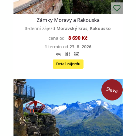
Zámky Moravy a Rakouska
5
-denní zájezd
Moravský kras
,
Rakousko
8 690 Kč
cena od
1
termín od
23. 8. 2026
Detail zájezdu