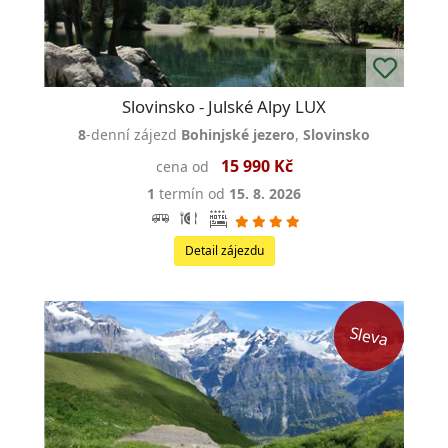
Slovinsko - Julské Alpy LUX
8
-denní zájezd
Bohinjské jezero
,
Slovinsko
15 990 Kč
cena od
1
termín od
15. 8. 2026
Detail zájezdu