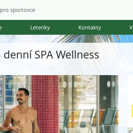
pro sportovce
e
Letenky
Kontakty
V
 5 denní SPA Wellness