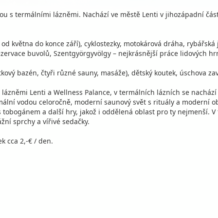
u s termálními lázněmi. Nachází ve městě Lenti v jihozápadní části
u od května do konce září), cyklostezky, motokárová dráha, rybářská 
ervace buvolů, Szentgyörgyvölgy – nejkrásnější práce lidových hr
itkový bazén, čtyři různé sauny, masáže), dětský koutek, úschova za
lázněmi Lenti a Wellness Palance, v termálních lázních se nachází n
rmální vodou celoročně, moderní saunový svět s rituály a moderní 
s tobogánem a další hry, jakož i oddělená oblast pro ty nejmenší. 
ní sprchy a vířivé sedačky.
k cca 2,-€ / den.