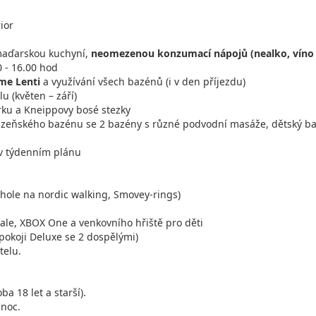
ior
maďarskou kuchyní,
neomezenou konzumací nápojů (nealko, víno -
olopenze s nápoji
Sleva 7%
 - 16.00 hod
c
me Lenti
a využívání všech bazénů (i v den příjezdu)
lastní
u (květen – září)
ku a Kneippovy bosé stezky
olopenze s nápoji
Sleva 7%
eňského bazénu se 2 bazény s různé podvodní masáže, dětský bazé
c
lastní
 v týdenním plánu
olopenze s nápoji
Sleva 7%
c
lastní
hole na nordic walking, Smovey-rings)
olopenze s nápoji
Sleva 7%
hale, XBOX One a venkovního hřiště pro děti
c
lastní
pokoji Deluxe se 2 dospělými)
telu.
olopenze s nápoji
Sleva 7%
c
lastní
a 18 let a starší).
 noc.