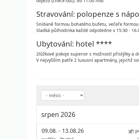
odjezd (check-out): do 11:00 hod
Stravování: polopenze s nápo
Snídaně formou bohatého bufetu, večeře formou 
Sladká půlhodinka každé odpoledne v 15:30 - 16
Ubytování: hotel ****
2lůžkové pokoje superior s možností přistýlky a d
V nejvyšším patře 2 luxusní apartmány, jejichž so
srpen 2026
09.08. - 13.08.26
p