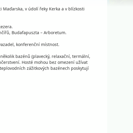
 Maďarska, v údolí řeky Kerka a v blízkosti
jezera.
nčířů, Budafapuszta – Arboretum.
vazadel, konferenční místnost.
ěkolik bazénů (plavecký, relaxační, termální,
občerstvení. Hosté mohou bez omezení užívat
V teplovodních zážitkových bazénech poskytují