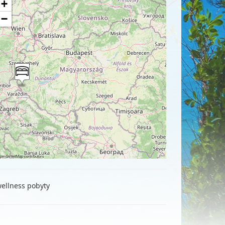
+
−
penStreetMap
contributors
wellness pobyty