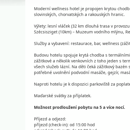
Moderní wellness hotel je propojen krytou chodbo
slovinských, chorvatských a rakouských hranic.
Výlety: lesní vláček (32 km dlouhá trasa v provoz
Szécsisziget (10km) – Muzeum vodního mlýnu, Rez
Služby a vybavení: restaurace, bar, wellness (záž
Budovu hotelu spojuje krytá chodba s termálními 
zážitkové a několik venkovních z toho jeden s te
všech služeb lázní. Na děti čeká zážitkový bazén 
potřebné uvolnění podvodní masáže, gejzír, masáž
Naproti hotelu je k dispozici parkoviště za poplate
Maďarské svátky za příplatek.
Možnost prodloužení pobytu na 5 a více nocí.
Příjezd a odjezd:
příjezd (check-in): od 15:00 hod