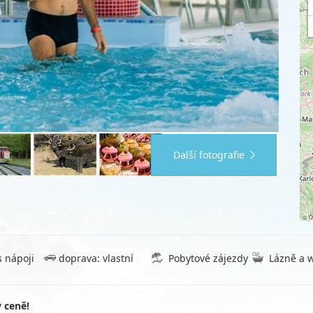
Další fotografie
©
O
s nápoji
doprava: vlastní
Pobytové zájezdy
Lázně a 
 ceně!