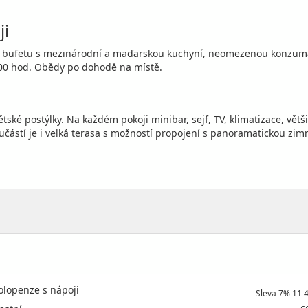
ji
bufetu s mezinárodní a maďarskou kuchyní, neomezenou konzumací n
.00 hod. Obědy po dohodě na místě.
ětské postýlky. Na každém pokoji minibar, sejf, TV, klimatizace, vět
učástí je i velká terasa s možností propojení s panoramatickou zimn
olopenze s nápoji
Sleva 7%
11 
c