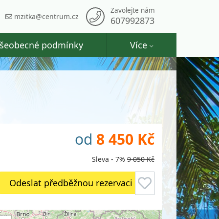
Zavolejte nám
mzitka@centrum.cz
607992873
šeobecné podmínky
Více
od
8 450 Kč
Sleva - 7%
9 050 Kč
Odeslat předběžnou rezervaci