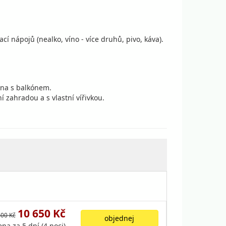
ápojů (nealko, víno - více druhů, pivo, káva).
šina s balkónem.
í zahradou a s vlastní vířivkou.
10 650 Kč
400 Kč
objednej
ena za 5 dní (4 noci)