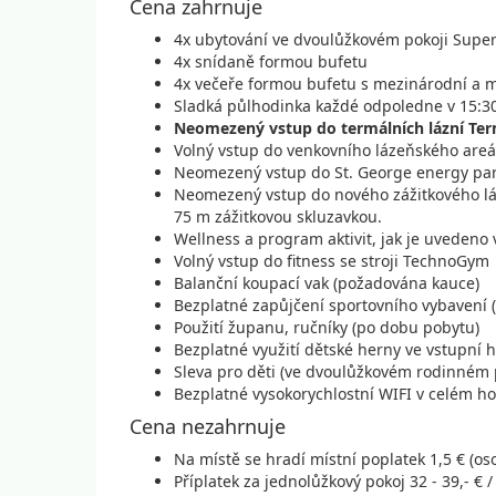
Cena zahrnuje
září 2026
4x ubytování ve dvoulůžkovém pokoji Super
4x snídaně formou bufetu
4x večeře formou bufetu s mezinárodní a 
02.09. - 06.09.26
p
Sladká půlhodinka každé odpoledne v 15:30
středa - neděle
Neomezený vstup do termálních lázní Ter
v
Volný vstup do venkovního lázeňského areál
Neomezený vstup do St. George energy par
06.09. - 10.09.26
p
Neomezený vstup do nového zážitkového láz
neděle - čtvrtek
v
75 m zážitkovou skluzavkou.
Wellness a program aktivit, jak je uvedeno
09.09. - 13.09.26
p
Volný vstup do fitness se stroji TechnoGym
Balanční koupací vak (požadována kauce)
středa - neděle
v
Bezplatné zapůjčení sportovního vybavení (
Použití županu, ručníky (po dobu pobytu)
13.09. - 17.09.26
p
Bezplatné využití dětské herny ve vstupní 
neděle - čtvrtek
v
Sleva pro děti (ve dvoulůžkovém rodinném 
Bezplatné vysokorychlostní WIFI v celém ho
16.09. - 20.09.26
p
Cena nezahrnuje
středa - neděle
v
Na místě se hradí místní poplatek 1,5 € (osob
Příplatek za jednolůžkový pokoj 32 - 39,- € /