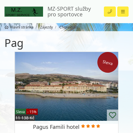
MZ-SPORT služby
pro sportovce
Hlavní stránka
Zájezdy
Chorvatsko
Pag
Sleva
Sleva
- 15%
11 138 Kč
Pagus Famili hotel