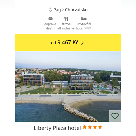
Pag
Chorvatsko
doprava
strava
ubytování
vlastní
all inclusive
hotel ****
9 467 Kč
od
Liberty Plaza hotel