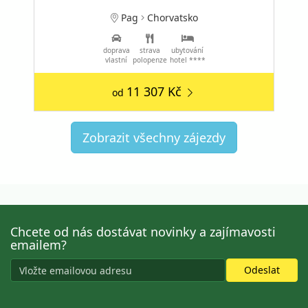
Pag
Chorvatsko
doprava
strava
ubytování
vlastní
polopenze
hotel ****
11 307 Kč
od
Zobrazit všechny zájezdy
Chcete od nás dostávat novinky a zajímavosti
emailem?